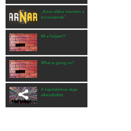
„Kicsit elébe mentem a
búcsúzásnak”
Mi a helyzet?!
What is going on?
A kapitalizmus vége
elkezdődött