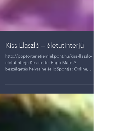
Kiss Llászló – életútinterjú
http://poptortenetiemlekpont.hu/kiss-llaszlo-
eletutinterju Készítette: Papp Máté A
beszélgetés helyszíne és időpontja: Online,
2020....