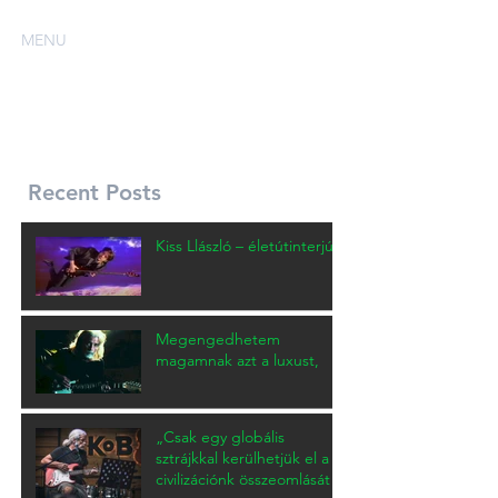
MENU
Recent Posts
Kiss Llászló – életútinterjú
Megengedhetem
magamnak azt a luxust,
„Csak egy globális
sztrájkkal kerülhetjük el a
civilizációnk összeomlását -