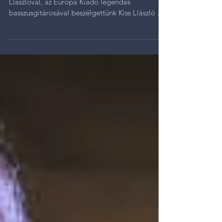
azt a luxust,
hogy nem kell sikeresnek lennem – Kiss
Llászlóval, az Európa Kiadó legendás
basszusgitárosával beszélgettünk Kiss Llászló az
Európa Kiadó...